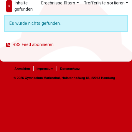
Inhalte
Ergebnisse filtern
Trefferliste sortieren
0
gefunden
Es wurde nichts gefunden.
RSS Feed abonnieren
Anmelden
Impressum
Datenschutz
©
2026
Gymnasium Marienthal, Holstenhofweg 86, 22043 Hamburg