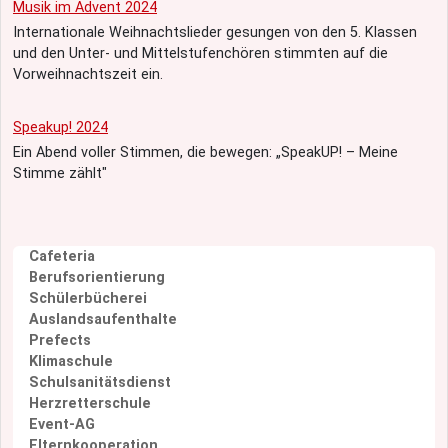
Musik im Advent 2024
Internationale Weihnachtslieder gesungen von den 5. Klassen
und den Unter- und Mittelstufenchören stimmten auf die
Vorweihnachtszeit ein.
Speakup! 2024
Ein Abend voller Stimmen, die bewegen: „SpeakUP! – Meine
Stimme zählt"
N
Cafeteria
a
Berufsorientierung
v
Schülerbücherei
i
Auslandsaufenthalte
g
Prefects
a
Klimaschule
t
Schulsanitätsdienst
i
Herzretterschule
o
Event-AG
n
Elternkooperation